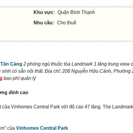
Khu vực:
Quận Bình Thạnh
Nhu cầu:
Cho thuê
 Tân Cảng
2 phòng ngủ thuộc tòa Landmark 1 tầng trung view đ
 sinh c
ó sẵn nội thất.
Địa chỉ: 208 Nguyễn Hữu Cảnh, Phường 
g
bao phí quản lý
ợng đỉnh cao
 của Vinhomes Central Park với độ cao 47 tầng. The Landmark 1
tim” của
Vinhomes Central Park