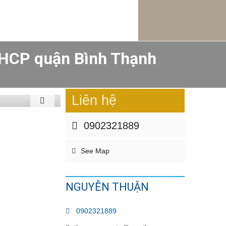
VHCP quận Bình Thạnh
Liên hệ
0902321889
See Map
NGUYỄN THUẬN
0902321889