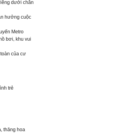
riêng dưới chân
tận hưởng cuộc
tuyến Metro
ồ bơi, khu vui
 toàn của cư
ình trẻ
à, thăng hoa