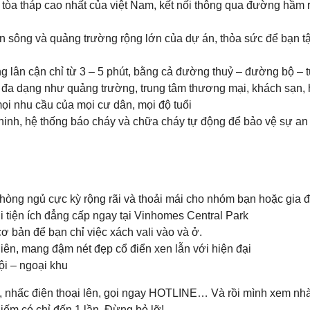
òa tháp cao nhất của việt Nam, kết nối thông qua đường hầm 
n sông và quảng trường rộng lớn của dự án, thỏa sức để bạn 
g lân cận chỉ từ 3 – 5 phút, bằng cả đường thuỷ – đường bộ – 
 đa dạng như quảng trường, trung tâm thương mại, khách sạn, h
ọi nhu cầu của mọi cư dân, mọi độ tuổi
ninh, hệ thống báo cháy và chữa cháy tự động để bảo vệ sự an
hòng ngủ cực kỳ rộng rãi và thoải mái cho nhóm bạn hoặc gia đ
tiện ích đẳng cấp ngay tại Vinhomes Central Park
cơ bản để bạn chỉ việc xách vali vào và ở.
iên, mang đậm nét đẹp cổ điển xen lẫn với hiện đại
ội – ngoại khu
g, nhấc điện thoại lên, gọi ngay HOTLINE… Và rồi mình xem nh
hiếm có chỉ đến 1 lần. Đừng bỏ lỡ!