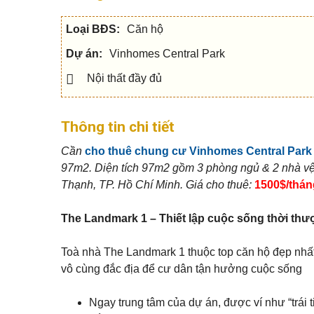
c
h
Q
u
h
â
u
s
o
n
Loại BĐS:
Căn hộ
ậ
e
t
t
n
h
í
5
Dự án:
Vinhomes Central Park
u
c
V
ê
h
ă
n
Nội thất đầy đủ
Q
n
h
u
p
S
à
ậ
h
h
đ
n
ò
o
ấ
Thông tin chi tiết
7
n
p
t
g
h
o
Cần
cho thuê chung cư Vinhomes Central Park
Q
u
M
97m2.
Diện tích 97m2 gồm 3 phòng ngủ & 2 nhà vệ
u
N
s
ẹ
ậ
h
e
o
Thạnh, TP. Hồ Chí Minh. Giá cho thuê:
1500$/thán
n
à
c
m
9
p
h
u
h
o
a
The Landmark 1 – Thiết lập cuộc sống thời thư
ố
t
n
Q
h
h
u
u
à
Toà nhà The Landmark 1 thuộc top căn hộ đẹp nhất
ậ
B
ê
n
i
vô cùng đắc địa để cư dân tận hưởng cuộc sống
1
ệ
M
0
t
N
ẹ
t
h
o
Ngay trung tâm của dự án, được ví như “trái 
h
à
b