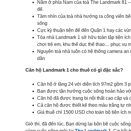
Q
ự
Nằm ở phía Nam của toà The Landmark 81 – t
p
á
u
h
n
đế.
ậ
ố
n
n
Đ
Tầm nhìn của toà nhà hướng ra công viên bê
c
h
1
ấ
h
à
sống
1
t
o
n
t
Cực kỳ thuận tiện để đến Quận 1 hay các vùn
ề
K
h
Q
Tòa nhà Landmark 1 sở hữu toàn tập tiện ích
n
ý
u
u
g
ê
chơi trẻ em, khu thể dục thể thao… phục vụ m
ậ
ử
n
T
Nguyên toà nhà luôn có hệ thống camera an 
i
B
ấ
B
B
dân
ì
t
i
Đ
n
c
ệ
S
h
ả
t
Căn hộ Landmark 1 cho thuê có gì đặc sắc?
T
n
t
h
h
h
ạ
à
ự
Căn hộ ở tầng 24 với diện tích 97m2 gồm 3 p
n
đ
c
h
ấ
Bạn được tận hưởng cuộc sống hoàn hảo với 
h
t
o
Căn hộ đã được trang bị nội thất cao cấp và 
B
t
Q
Á
Cả căn hộ được thiết kế theo màu trắng tự nh
h
u
N
u
ậ
Giá thuê chỉ 1500 USD cho toàn bộ tiện ích n
ê
n
T
Giờ thì, đã đến lúc, Bạn dừng lại bộn bề cuộc sốn
h
V
ủ
cùng cuộc sống mới tại
The Landmark 1
. Cơ hội 