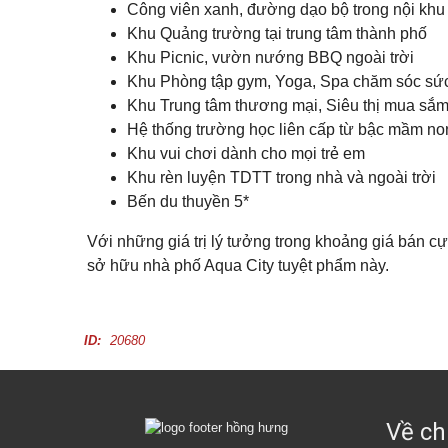
ă
Công viên xanh, đường dạo bộ trong nội khu
Đ
n
ứ
Khu Quảng trường tại trung tâm thành phố
p
c
h
Khu Picnic, vườn nướng BBQ ngoài trời
ò
n
Khu Phòng tập gym, Yoga, Spa chăm sóc sứ
B
g
ì
Khu Trung tâm thương mại, Siêu thị mua sắ
c
n
h
Hệ thống trường học liên cấp từ bậc mầm n
h
o
D
Khu vui chơi dành cho mọi trẻ em
t
ư
h
Khu rèn luyện TDTT trong nhà và ngoài trời
ơ
u
n
Bến du thuyền 5*
ê
g
Với những giá trị lý tưởng trong khoảng giá bán cự
M
ặ
sở hữu nhà phố Aqua City tuyệt phẩm này.
t
b
ằ
n
g
ID:
20680
c
h
o
t
h
Về ch
u
ê