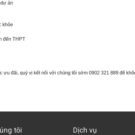
 dự án
c khỏe
m
on đến THPT
c ưu đãi, quý vị kết nối với chúng tôi sớm 0902 321 889 để khô
úng tôi
Dịch vụ