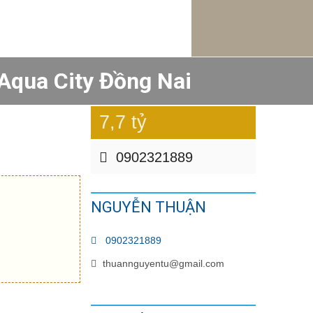
 Aqua City Đồng Nai
7,7 tỷ
0902321889
NGUYỄN THUẬN
0902321889
thuannguyentu@gmail.com