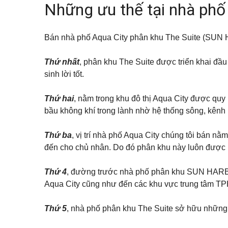
Q
ự
Những ưu thế tại nhà phố
p
á
u
h
n
ậ
ố
n
n
Đ
c
h
1
ấ
h
à
Bán nhà phố Aqua City phân khu The Suite (SUN 
1
t
o
n
t
ề
K
h
Thứ nhất
, phân khu The Suite được triển khai đầu t
Q
n
ý
u
u
sinh lời tốt.
g
ê
ậ
ử
n
T
i
B
ấ
B
Thứ hai
, nằm trong khu đô thị Aqua City được quy
B
ì
t
i
Đ
n
bầu không khí trong lành nhờ hệ thống sông, kênh
c
ệ
S
h
ả
t
T
n
t
h
h
Thứ ba
, vị trí nhà phố Aqua City chúng tôi bán 
h
ạ
à
ự
đến cho chủ nhân. Do đó phân khu này luôn được 
n
đ
c
h
ấ
h
t
o
Thứ 4
, đường trước nhà phố phân khu SUN HARBOR 
B
t
Q
Á
h
Aqua City cũng như đến các khu vực trung tâm TP
u
N
u
ậ
ê
n
Thứ 5
, nhà phố phân khu The Suite sở hữu những 
T
h
V
ủ