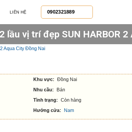
0902321889
LIÊN HỆ
 2 lầu vị trí đẹp SUN HARBOR 2
Khu vực:
Đồng Nai
Nhu cầu:
Bán
Tình trạng:
Còn hàng
Hướng cửa:
Nam