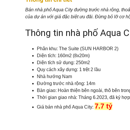
c
h
Q
u
h
â
u
s
o
n
Bán nhà phố Aqua City đường trước nhà rộng, thoá
ậ
e
t
t
của dự án với giá đặc biệt ưu đãi. Đừng bỏ lỡ cơ h
n
h
í
5
u
c
V
ê
h
Thông tin nhà phố Aqua C
ă
n
Q
n
h
u
p
S
à
ậ
h
h
đ
n
ò
Phân khu: The Suite (SUN HARBOR 2)
o
ấ
7
n
p
t
Diện tích: 160m2 (8x20m)
g
h
o
Diện tích sử dụng: 250m2
Q
u
M
Quy cách xây dựng: 1 trệt 2 lầu
u
N
s
ẹ
ậ
h
e
o
Nhà hướng Nam
n
à
c
m
9
Đường trước nhà rộng: 14m
p
h
u
h
o
a
Bàn giao: Hoàn thiện bên ngoài, thô bên tron
ố
t
n
Q
Thời gian giao nhà: Tháng 6.2023, đã ký hợ
h
h
u
u
à
7.7 tỷ
ậ
B
ê
Giá bán nhà phố Aqua City:
n
i
1
ệ
M
0
t
N
ẹ
t
h
o
h
à
b