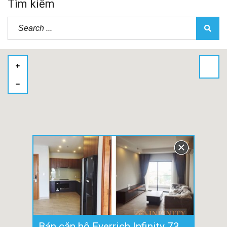
Tìm kiếm
Bán căn hộ Everrich Infinity 73m2 với 2 phòng ngủ có sẵn nội thất cao cấp