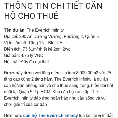
THÔNG TIN CHI TIẾT CĂN
HỘ CHO THUÊ
Tên dự án
: The Everrich Infinity
Địa chỉ: 290 An Dương Vương, Phường 4, Quận 5
Vị trí căn hộ: Tầng 15 – Block A
Diện tích: 73,61m² thiết kế 2pn, 2wc
Giá bán: 4.75 tỷ VNĐ
Nội thất: Đầy đủ nội thất
Được xây dựng với tổng diện tích trên 8.000.00m2 với 25
tầng cao cùng 2 tầng hầm, The Everrich Infinity là dự án
căn hộ/văn phòng bán và cho thuê sang trọng, hiện đại bật
nhất tại Quận 5, Tp.HCM. Khu căn hộ cao cấp The
Everrich Infinity đáp ứng hoàn hảo nhu cầu sống và vui
chơi giải trí của cư dân
Hơn nữa,
căn hộ The Everrich Infinity
tọa lạc tại vị trí đắc