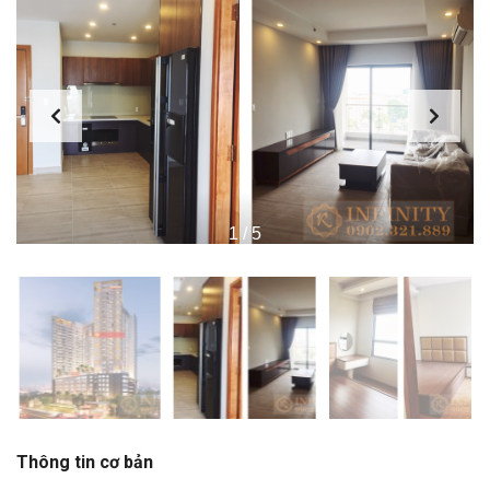
1
/
5
Thông tin cơ bản