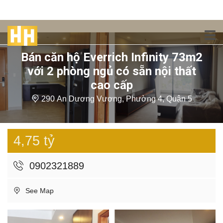
Bán căn hộ Everrich Infinity 73m2
với 2 phòng ngủ có sẵn nội thất
cao cấp
290 An Dương Vương, Phường 4, Quận 5
4,75 tỷ
0902321889
See Map