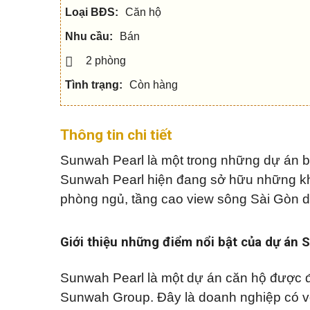
c
h
Q
u
h
â
Loại BĐS:
Căn hộ
u
s
o
n
ậ
e
t
t
Nhu cầu:
Bán
n
h
í
5
u
c
2 phòng
V
ê
h
ă
n
Q
n
Tình trạng:
Còn hàng
h
u
p
S
à
ậ
h
h
đ
n
ò
o
ấ
7
n
p
t
Thông tin chi tiết
g
h
o
Q
Sunwah Pearl là một trong những dự án b
u
M
u
N
s
ẹ
ậ
h
Sunwah Pearl hiện đang sở hữu những khu 
e
o
n
à
c
m
phòng ngủ, tầng cao view sông Sài Gòn d
9
p
h
u
h
o
a
ố
t
n
Q
h
h
u
Giới thiệu những điểm nổi bật của dự án 
u
à
ậ
B
ê
n
i
1
ệ
M
Sunwah Pearl là một dự án căn hộ được đ
0
t
N
ẹ
t
h
o
Sunwah Group. Đây là doanh nghiệp có v
h
à
b