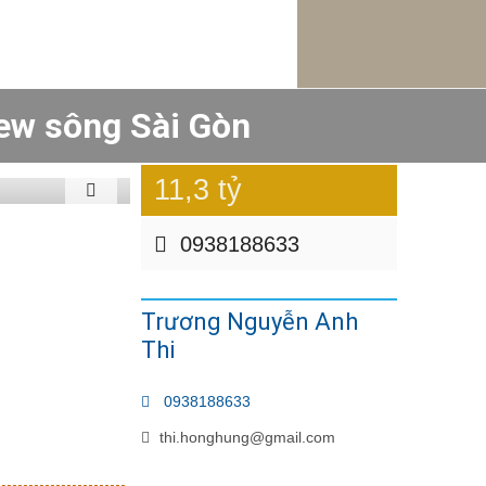
ew sông Sài Gòn
11,3 tỷ
0938188633
Trương Nguyễn Anh
Thi
0938188633
thi.honghung@gmail.com