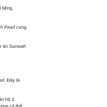
 tiếng.
ah Pearl cung
dự án Sunwah
rl. Đây là
ăn hộ 2
hàng có thể