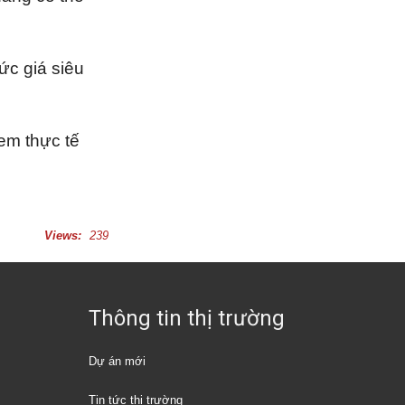
ức giá siêu
em thực tế
Views:
239
Thông tin thị trường
Dự án mới
Tin tức thị trường