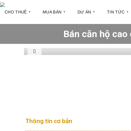
CHO THUÊ
MUA BÁN
DỰ ÁN
TIN TỨC
Bán căn hộ cao
C
C
Q
T
ă
ă
u
h
n
n
ậ
ô
h
h
n
n
ộ
ộ
1
g
c
t
h
i
T
Q
o
n
ò
u
t
t
a
ậ
h
h
n
n
u
ị
h
2
ê
t
à
r
ư
Q
T
ờ
S
u
ò
n
h
ậ
a
g
o
n
n
Thông tin cơ bản
p
3
h
h
à
P
o