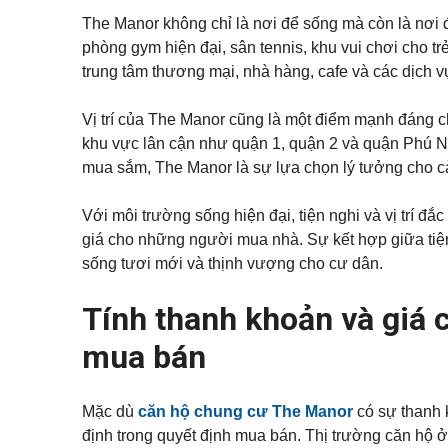
ă
Đ
n
The Manor không chỉ là nơi để sống mà còn là nơi đ
ứ
p
c
phòng gym hiện đại, sân tennis, khu vui chơi cho t
h
ò
trung tâm thương mại, nhà hàng, cafe và các dịch v
n
B
g
ì
c
n
Vị trí của The Manor cũng là một điểm mạnh đáng 
h
h
o
khu vực lân cận như quận 1, quận 2 và quận Phú Nhu
D
t
ư
mua sắm, The Manor là sự lựa chọn lý tưởng cho c
h
ơ
u
n
ê
g
Với môi trường sống hiện đại, tiện nghi và vị trí đ
giá cho những người mua nhà. Sự kết hợp giữa tiện 
M
ặ
sống tươi mới và thịnh vượng cho cư dân.
t
b
ằ
Tính thanh khoản và giá c
n
g
mua bán
c
h
o
t
Mặc dù
căn hộ chung cư The Manor
có sự thanh k
h
u
định trong quyết định mua bán. Thị trường căn hộ 
ê