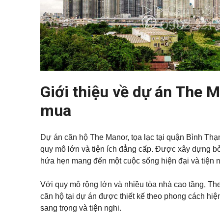
Q
ự
p
á
u
h
n
ậ
ố
n
n
Đ
c
h
1
ấ
h
à
1
t
o
n
t
ề
K
h
Q
n
ý
u
u
g
ê
ậ
ử
n
T
Giới thiệu về dự án The 
i
B
ấ
B
B
ì
t
i
Đ
mua
n
c
ệ
S
h
ả
t
T
n
t
h
h
h
ạ
à
Dự án căn hộ The Manor, tọa lạc tại quận Bình Thạn
ự
n
đ
c
quy mô lớn và tiện ích đẳng cấp. Được xây dựng b
h
ấ
h
t
hứa hẹn mang đến một cuộc sống hiện đại và tiện n
o
B
t
Q
Á
h
u
N
Với quy mô rộng lớn và nhiều tòa nhà cao tầng, Th
u
ậ
ê
n
căn hộ tại dự án được thiết kế theo phong cách hiện
T
sang trọng và tiện nghi.
h
V
ủ