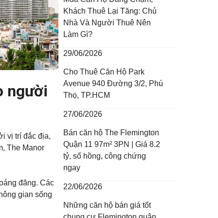
Khách Thuê Lại Tăng: Chủ
Nhà Và Người Thuê Nên
Làm Gì?
29/06/2026
Cho Thuê Căn Hộ Park
Avenue 940 Đường 3/2, Phú
o người
Thọ, TP.HCM
27/06/2026
Bán căn hộ The Flemington
vị trí đắc địa,
Quận 11 97m² 3PN | Giá 8.2
am, The Manor
tỷ, sổ hồng, công chứng
ngay
thoáng đãng. Các
22/06/2026
không gian sống
Những căn hộ bán giá tốt
chung cư Flemington quận