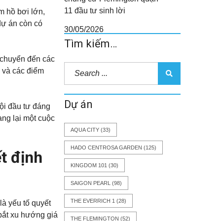
11 đầu tư sinh lời
m hồ bơi lớn,
dự án còn có
30/05/2026
Tìm kiếm…
 chuyển đến các
ị và các điểm
Dự án
hội đầu tư đáng
ang lại một cuộc
AQUA CITY
(33)
HADO CENTROSA GARDEN
(125)
t định
KINGDOM 101
(30)
SAIGON PEARL
(98)
THE EVERRICH 1
(28)
là yếu tố quyết
bắt xu hướng giá
THE FLEMINGTON
(52)