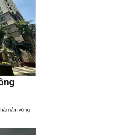
hông
 phải nắm vững