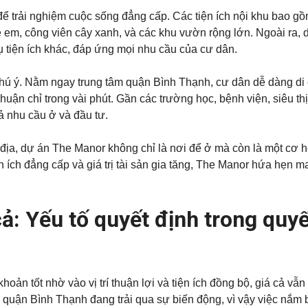
ể trải nghiệm cuộc sống đẳng cấp. Các tiện ích nội khu bao gồ
rẻ em, công viên cây xanh, và các khu vườn rộng lớn. Ngoài ra, 
ụ tiện ích khác, đáp ứng mọi nhu cầu của cư dân.
chú ý. Nằm ngay trung tâm quận Bình Thạnh, cư dân dễ dàng di
ận chỉ trong vài phút. Gần các trường học, bệnh viện, siêu th
ả nhu cầu ở và đầu tư.
ắc địa, dự án The Manor không chỉ là nơi để ở mà còn là một cơ 
ích đẳng cấp và giá trị tài sản gia tăng, The Manor hứa hẹn m
ả: Yếu tố quyết định trong quyế
hoản tốt nhờ vào vị trí thuận lợi và tiện ích đồng bộ, giá cả vẫn 
ở quận Bình Thạnh đang trải qua sự biến động, vì vậy việc nắm 