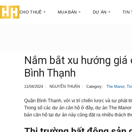
CHO THUÊ
MUA BÁN
DỰ ÁN
TIN
C
C
Q
T
ă
ă
u
h
n
n
ậ
ô
h
h
n
n
Nắm bắt xu hướng giá
ộ
ộ
1
g
c
t
Bình Thạnh
h
i
T
Q
o
n
ò
u
t
t
a
ậ
h
h
11/04/2024
NGUYỄN THUẬN
Category:
The Manor
,
Tin
n
n
u
ị
h
2
ê
t
à
r
Quận Bình Thạnh, với vị trí chiến lược và sự phát 
ư
Q
T
ờ
Trong số các dự án căn hộ ở đây, dự án The Manor nổ
S
u
ò
n
h
ậ
a
bán căn hộ tại dự án này cũng đặt ra nhiều thách t
g
o
n
n
p
3
h
h
à
P
Thị trường bất động sản 
o