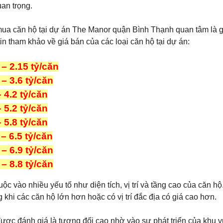
uan trọng.
ua căn hộ tại dự án The Manor quận Bình Thạnh quan tâm là gi
in tham khảo về giá bán của các loại căn hộ tại dự án:
 – 2.15 tỷ/căn
 – 3.6 tỷ/căn
– 4.2 tỷ/căn
– 5.2 tỷ/căn
– 5.8 tỷ/căn
 – 6.5 tỷ/căn
 – 6.9 tỷ/căn
 – 8.8 tỷ/căn
c vào nhiều yếu tố như diện tích, vị trí và tầng cao của căn h
 khi các căn hộ lớn hơn hoặc có vị trí đắc địa có giá cao hơn.
ợc đánh giá là tương đối cao nhờ vào sự phát triển của khu vự