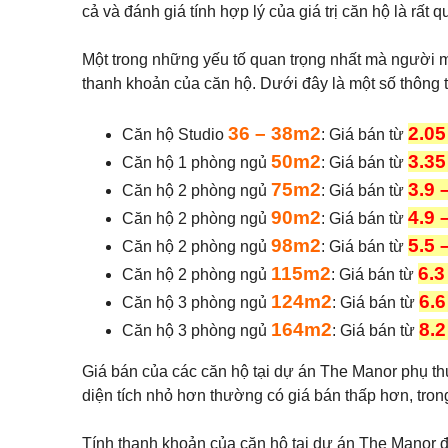
cả và đánh giá tính hợp lý của giá trị căn hộ là rất q
T
ấ
Một trong những yếu tố quan trọng nhất mà người m
t
thanh khoản của căn hộ. Dưới đây là một số thông t
c
ả
n
36 – 38m2
2.05
h
Căn hộ Studio
: Giá bán từ
à
50m2
3.35
Căn hộ 1 phòng ngủ
: Giá bán từ
đ
ấ
75m2
3.9 
Căn hộ 2 phòng ngủ
: Giá bán từ
t
c
90m2
4.9 
Căn hộ 2 phòng ngủ
: Giá bán từ
h
o
98m2
5.5 
Căn hộ 2 phòng ngủ
: Giá bán từ
t
115m2
6.3
h
Căn hộ 2 phòng ngủ
: Giá bán từ
u
124m2
6.6
Căn hộ 3 phòng ngủ
: Giá bán từ
ê
164m2
8.2
Căn hộ 3 phòng ngủ
: Giá bán từ
Giá bán của các căn hộ tại dự án The Manor phụ thuộ
diện tích nhỏ hơn thường có giá bán thấp hơn, trong
Tính thanh khoản của căn hộ tại dự án The Manor đư