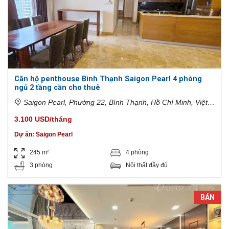
Căn hộ penthouse Bình Thạnh Saigon Pearl 4 phòng
ngủ 2 tầng cần cho thuê
Saigon Pearl, Phường 22, Bình Thạnh, Hồ Chí Minh, Việt
Nam
3.100 USD/tháng
Dự án:
Saigon Pearl
245 m²
4 phòng
3 phòng
Nội thất đầy đủ
BÁN