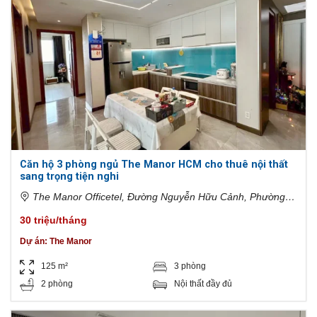
Căn hộ 3 phòng ngủ The Manor HCM cho thuê nội thất
sang trọng tiện nghi
The Manor Officetel, Đường Nguyễn Hữu Cảnh, Phường
22, Bình Thạnh, Hồ Chí Minh, Việt Nam
30 triệu/tháng
Dự án:
The Manor
125 m²
3 phòng
2 phòng
Nội thất đầy đủ