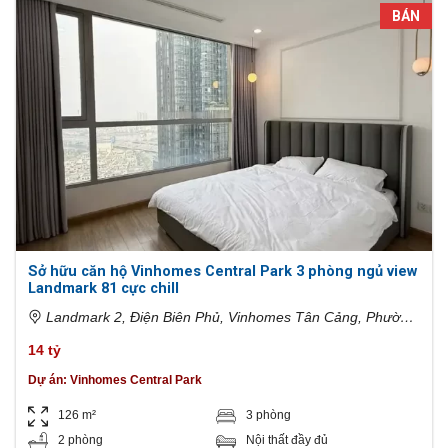
BÁN
Sở hữu căn hộ Vinhomes Central Park 3 phòng ngủ view
Landmark 81 cực chill
Landmark 2, Điện Biên Phủ, Vinhomes Tân Cảng, Phường
22, Bình Thạnh, Hồ Chí Minh, Việt Nam
14 tỷ
Dự án:
Vinhomes Central Park
126 m²
3 phòng
2 phòng
Nội thất đầy đủ