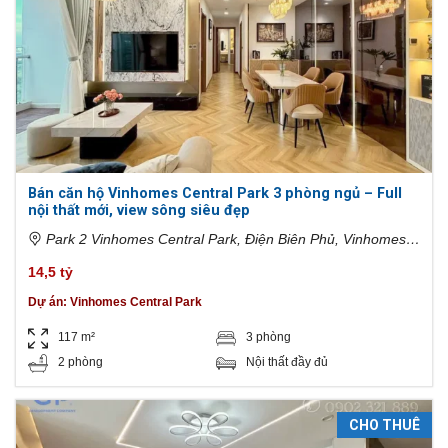
Bán căn hộ Vinhomes Central Park 3 phòng ngủ – Full
nội thất mới, view sông siêu đẹp
Park 2 Vinhomes Central Park, Điện Biên Phủ, Vinhomes
Tân Cảng, Phường 22, Bình Thạnh, Hồ Chí Minh, Việt Nam
14,5 tỷ
Dự án:
Vinhomes Central Park
117 m²
3 phòng
2 phòng
Nội thất đầy đủ
CHO THUÊ