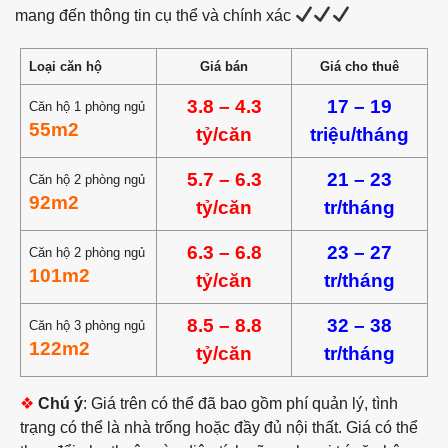
mang đến thông tin cụ thể và chính xác
Loại căn hộ
Giá bán
Giá cho thuê
3.8 – 4.3
17 – 19
Căn hộ 1 phòng ngủ
55m2
tỷ/căn
triệu/tháng
5.7 – 6.3
21 – 23
Căn hộ 2 phòng ngủ
92m2
tỷ/căn
tr/tháng
6.3 – 6.8
23 – 27
Căn hộ 2 phòng ngủ
101m2
tỷ/căn
tr/tháng
8.5 – 8.8
32 – 38
Căn hộ 3 phòng ngủ
122m2
tỷ/căn
tr/tháng
❖
Chú ý
: Giá trên có thể đã bao gồm phí quản lý, tình
trạng có thể là nhà trống hoặc đầy đủ nội thất. Giá có thể