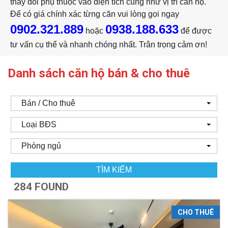
thay đổi phụ thuộc vào diện tích cũng như vị trí căn hộ.
Để có giá chính xác từng căn vui lòng gọi ngay
0902.321.889
0938.188.633
hoặc
để được
tư vấn cụ thể và nhanh chóng nhất. Trân trọng cảm ơn!
Danh sách căn hộ bán & cho thuê
Bán / Cho thuê
Loại BĐS
Phòng ngủ
TÌM KIẾM
284 FOUND
CHO THUÊ