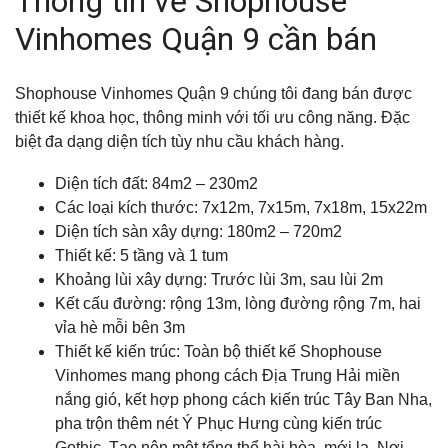
Thông tin về Shophouse
Vinhomes Quận 9 cần bán
Shophouse Vinhomes Quận 9 chúng tôi đang bán được
thiết kế khoa học, thông minh với tối ưu công năng. Đặc
biệt đa dạng diện tích tùy nhu cầu khách hàng.
Diện tích đất: 84m2 – 230m2
Các loại kích thước: 7x12m, 7x15m, 7x18m, 15x22m
Diện tích sàn xây dựng: 180m2 – 720m2
Thiết kế: 5 tầng và 1 tum
Khoảng lùi xây dựng: Trước lùi 3m, sau lùi 2m
Kết cấu đường: rộng 13m, lòng đường rộng 7m, hai
vỉa hè mỗi bên 3m
Thiết kế kiến trúc: Toàn bộ thiết kế Shophouse
Vinhomes mang phong cách Địa Trung Hải miền
nắng gió, kết hợp phong cách kiến trúc Tây Ban Nha,
pha trộn thêm nét Ý Phục Hưng cùng kiến trúc
Gothic. Tạo nên một tổng thể hài hòa, mới lạ. Nơi